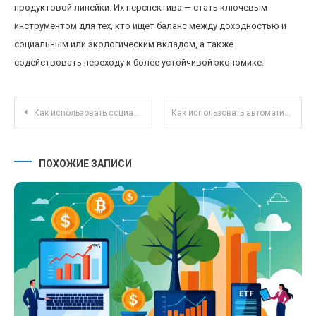
продуктовой линейки. Их перспектива — стать ключевым
инструментом для тех, кто ищет баланс между доходностью и
социальным или экологическим вкладом, а также
содействовать переходу к более устойчивой экономике.
Навигация по записям
Как использовать социальные сети для поиска инвестиционных идей начинающим инвесторам
Как использовать автоматизацию для повышения финансовой дисциплины и экономии денег
ПОХОЖИЕ ЗАПИСИ