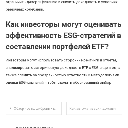
ограничить диверсификацию и снизить доходность в условиях
рыночных колебаний.
Как инвесторы могут оценивать
эффективность ESG-стратегий в
составлении портфелей ETF?
Инвесторы могут использовать сторонние рейтинги и отчеты,
анализировать историческую доходность ETF с ESG-акцентом, а
также следить за прозрачностью отчетности и методологиями
оценки ESG-компаний, чтобы сделать обоснованный выбор.
Навигация по записям
Обзор новых фибровых кабельных тестеров для профессионального сетевого администрирования
Как автоматизация домашних расходов помогает увеличить сбережения без усилий