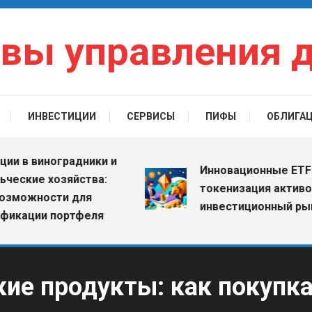
вы управления 
ИНВЕСТИЦИИ
СЕРВИСЫ
ПИФЫ
ОБЛИГА
 виноградники и
Инновационные ETF: как
ие хозяйства:
токенизация активов ме
жности для
инвестиционный рынок
ции портфеля
ие продукты: как покупка