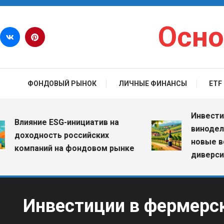
Перейти к содержимому
Осно
ФОНДОВЫЙ РЫНОК
ЛИЧНЫЕ ФИНАНСЫ
ETF
Инвестиции в
лияние ESG-инициатив на
винодельческ
оходность российских
новые возмо
омпаний на фондовом рынке
диверсифика
Инвестиции в фермерск