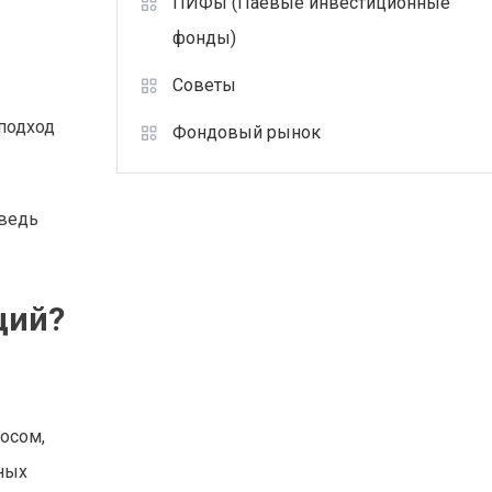
ПИФы (Паевые инвестиционные
фонды)
Советы
 подход
Фондовый рынок
 ведь
ций?
осом,
нных