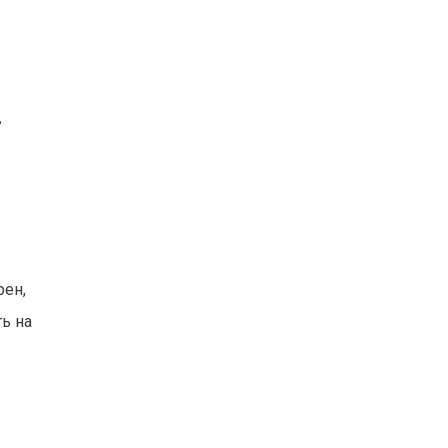
в
рен,
ь на