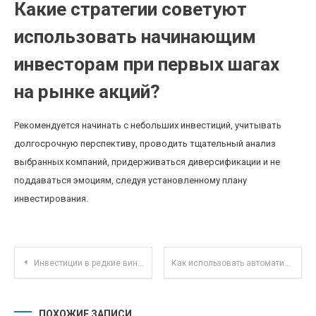
Какие стратегии советуют
использовать начинающим
инвесторам при первых шагах
на рынке акций?
Рекомендуется начинать с небольших инвестиций, учитывать
долгосрочную перспективу, проводить тщательный анализ
выбранных компаний, придерживаться диверсификации и не
поддаваться эмоциям, следуя установленному плану
инвестирования.
Навигация по записям
Инвестиции в редкие винтажные автомобили как альтернативный актив в условиях рыночной волатильности
Как использовать автоматические инвестиционные сервисы для пассивного дохода в 2025 году
ПОХОЖИЕ ЗАПИСИ