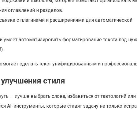
ые подсказки и шаблоны, которые помогают организовать м
ния оглавлений и разделов.
в связке с плагинами и расширениями для автоматической
о и умеет автоматизировать форматирование текста под ну
).
омогает сделать текст унифицированным и профессионал
 улучшения стиля
-чуть — лучше выбрать слова, избавиться от тавтологий или
тся AI-инструменты, которые ставят задачу не только испр