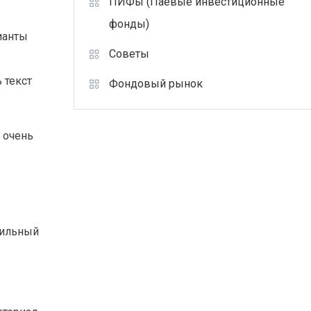
ПИФы (Паевые инвестиционные
фонды)
ианты
Советы
 текст
Фондовый рынок
ё очень
вильный