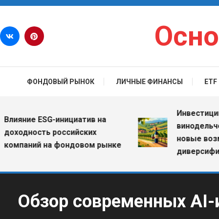
Перейти к содержимому
Осно
ФОНДОВЫЙ РЫНОК
ЛИЧНЫЕ ФИНАНСЫ
ETF
Инвестиции в в
яние ESG-инициатив на
винодельческие
одность российских
новые возможн
паний на фондовом рынке
диверсификаци
Обзор современных AI-