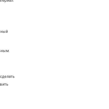
атериал.
жный
ьным.
 сделать
авить