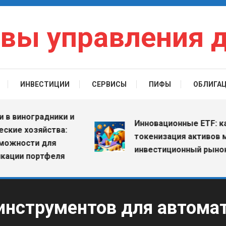
вы управления 
ИНВЕСТИЦИИ
СЕРВИСЫ
ПИФЫ
ОБЛИГА
иноградники и
Инновационные ETF: как
 хозяйства:
токенизация активов меня
ости для
инвестиционный рынок
и портфеля
инструментов для автома