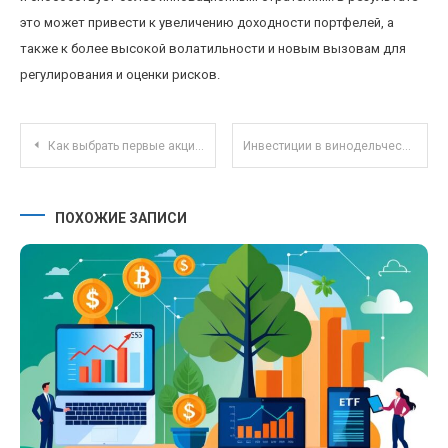
это может привести к увеличению доходности портфелей, а
также к более высокой волатильности и новым вызовам для
регулирования и оценки рисков.
Навигация по записям
Как выбрать первые акции для инвестирования: советы и проверенные стратегии новичкам
Инвестиции в винодельческие хозяйства: устойчивый рост и перспективы на рынке премиум-вина
ПОХОЖИЕ ЗАПИСИ