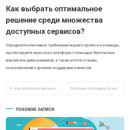
Как выбрать оптимальное
решение среди множества
доступных сервисов?
Определите ключевые требования вашего проекта и команды,
протестируйте несколько платформ с помощью бесплатных
версий или демо-режимов, а также учтите отзывы
пользователей и уровень поддержки клиентов.
Навигация по записям
Как обеспечить финансовую грамотность подростков через онлайн-игры и симуляции
Растущая популярность экологических ПИФов: как инвестировать в устойчивое будущее
ПОХОЖИЕ ЗАПИСИ