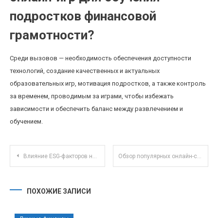
подростков финансовой
грамотности?
Среди вызовов — необходимость обеспечения доступности
технологий, создание качественных и актуальных
образовательных игр, мотивация подростков, а также контроль
за временем, проводимым за играми, чтобы избежать
зависимости и обеспечить баланс между развлечением и
обучением.
Навигация по записям
Влияние ESG-факторов на доходность и риски облигаций с экологической направленностью
Обзор популярных онлайн-сервисов для совместной работы над проектами в 2025 году
ПОХОЖИЕ ЗАПИСИ