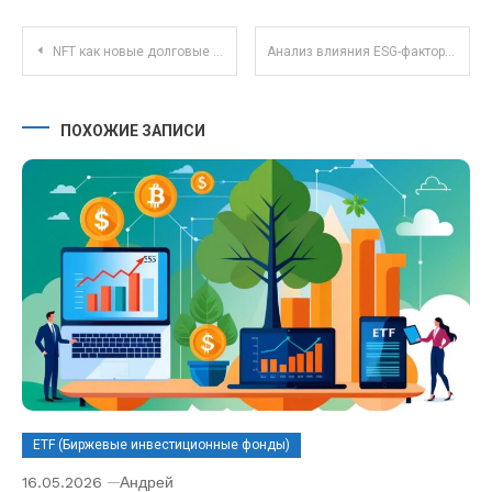
Навигация по записям
NFT как новые долговые инструменты: перспективы и риски для инвесторов
Анализ влияния ESG-факторов на российские акции в условиях санкций и перемен
ПОХОЖИЕ ЗАПИСИ
ETF (Биржевые инвестиционные фонды)
16.05.2026
Андрей