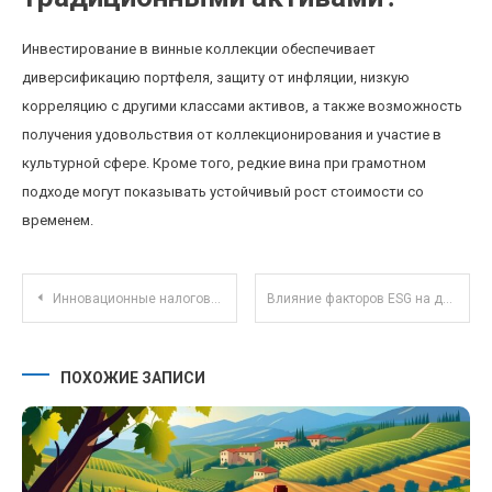
Инвестирование в винные коллекции обеспечивает
диверсификацию портфеля, защиту от инфляции, низкую
корреляцию с другими классами активов, а также возможность
получения удовольствия от коллекционирования и участие в
культурной сфере. Кроме того, редкие вина при грамотном
подходе могут показывать устойчивый рост стоимости со
временем.
Навигация по записям
Инновационные налоговые льготы для малого бизнеса в условиях цифровой экономики
Влияние факторов ESG на доходность корпоративных облигаций на развивающихся рынках
ПОХОЖИЕ ЗАПИСИ