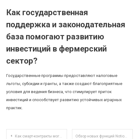
Как государственная
поддержка и законодательная
база помогают развитию
инвестиций в фермерский
сектор?
Государственные программы предоставляют налоговые
льготы, субсидии и гранты, а также создают благоприятные
условия для ведения бизнеса, что стимулирует приток
инвестиций и способствует развитию устойчивых аграрных
практик.
Навигация по записям
Как смарт-контракты могут изменить подход к инвестициям для начинающих: возможности и риски
Обзор новых функций Notion для командной совместной работы и автоматизации процессов