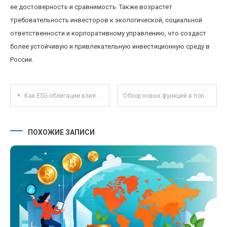
ее достоверность и сравнимость. Также возрастет
требовательность инвесторов к экологической, социальной
ответственности и корпоративному управлению, что создаст
более устойчивую и привлекательную инвестиционную среду в
России.
Навигация по записям
Как ESG-облигации влияют на устойчивое инвестирование и корпоративную ответственность
Обзор новых функций в популярном редакторе изображений Canva для командной работы
ПОХОЖИЕ ЗАПИСИ