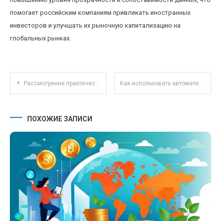
помогает российским компаниям привлекать иностранных
инвесторов и улучшать их рыночную капитализацию на
глобальных рынках.
Навигация по записям
Рассмотрение практических стратегий внутренней диверсификации ПИФов для частных инвесторов
Как использовать автоматизацию для эффективного управления личными бюджетами и накоплениями
ПОХОЖИЕ ЗАПИСИ