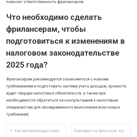
повысит ответственность фрилансеров.
Что необходимо сделать
фрилансерам, чтобы
подготовиться к изменениям в
налоговом законодательстве
2025 года?
Фрилансерам рекомендуется ознакомиться с новыми
требованиями и подготовить систему учета доходов, провести
аудит текущих налоговых обязательств, а также при
необходимости обратиться за консультацией к налоговым
специалистам для своевременного выполнения всех новых
требований.
Навигация по записям
Как автоматизация помогает быстро достигать личных финансовых целей и избегать ошибок
Кейтеринг на День поля: когда угощения становятся частью урожая