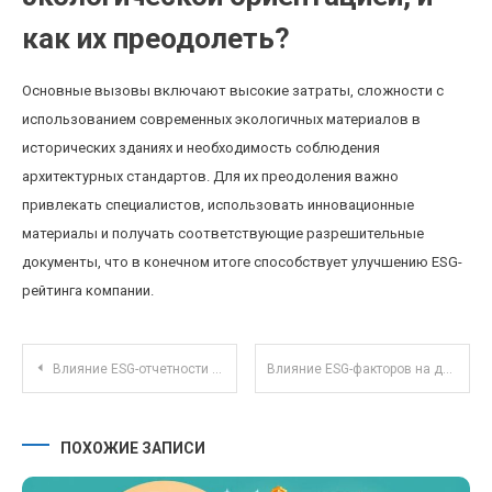
как их преодолеть?
Основные вызовы включают высокие затраты, сложности с
использованием современных экологичных материалов в
исторических зданиях и необходимость соблюдения
архитектурных стандартов. Для их преодоления важно
привлекать специалистов, использовать инновационные
материалы и получать соответствующие разрешительные
документы, что в конечном итоге способствует улучшению ESG-
рейтинга компании.
Навигация по записям
Влияние ESG-отчетности на стратегию инвестирования в 2025 году
Влияние ESG-факторов на доходность корпоративных облигаций: тренды 2025 года
ПОХОЖИЕ ЗАПИСИ