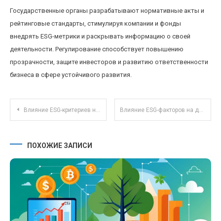
Государственные органы разрабатывают нормативные акты и
рейтинговые стандарты, стимулируя компании и фонды
внедрять ESG-метрики и раскрывать информацию о своей
деятельности. Регулирование способствует повышению
прозрачности, защите инвесторов и развитию ответственности
бизнеса в сфере устойчивого развития.
Навигация по записям
Влияние ESG-критериев на доходность корпоративных облигаций в России
Влияние ESG-факторов на доходность государственных облигаций в 2025 году
ПОХОЖИЕ ЗАПИСИ