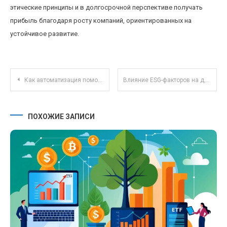
этические принципы и в долгосрочной перспективе получать
прибыль благодаря росту компаний, ориентированных на
устойчивое развитие.
Навигация по записям
Как автоматизация помогает управлять семейным бюджетом и избегать привычных ошибок
Влияние ESG-факторов на доходность корпоративных облигаций: реальные тренды 2023 года
ПОХОЖИЕ ЗАПИСИ