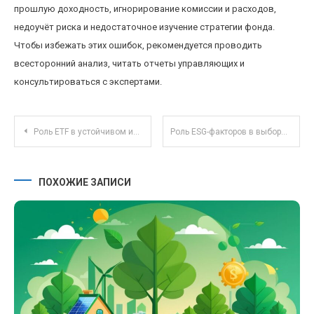
прошлую доходность, игнорирование комиссии и расходов,
недоучёт риска и недостаточное изучение стратегии фонда.
Чтобы избежать этих ошибок, рекомендуется проводить
всесторонний анализ, читать отчеты управляющих и
консультироваться с экспертами.
Навигация по записям
Роль ETF в устойчивом инвестировании: как выбрать экологичные фонды в 2025 году
Роль ESG-факторов в выборе паевых фондов: тренд или необходимость для инвестора
ПОХОЖИЕ ЗАПИСИ