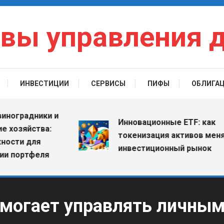
вы управления 
ИНВЕСТИЦИИ
СЕРВИСЫ
ПИФЫ
ОБЛИГА
градники и
Инновационные ETF: как
озяйства:
токенизация активов меняет
ти для
инвестиционный рынок
портфеля
могает управлять личным