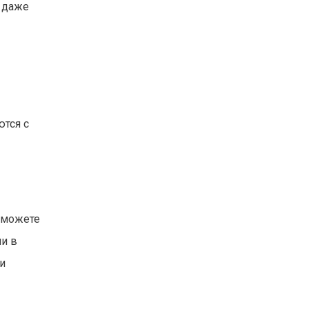
 даже
ются с
 можете
ли в
и