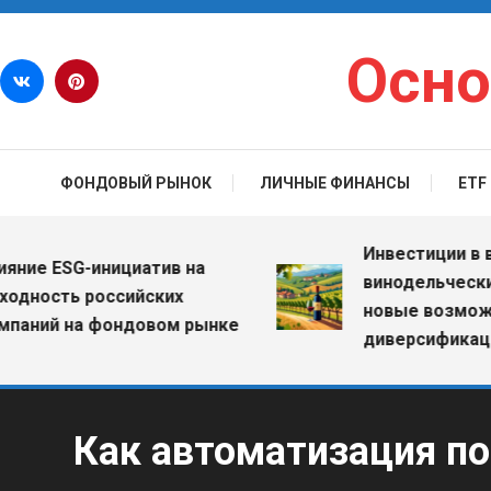
Перейти к содержимому
Осно
ФОНДОВЫЙ РЫНОК
ЛИЧНЫЕ ФИНАНСЫ
ETF
Инвестиции в вино
е ESG-инициатив на
винодельческие х
ность российских
новые возможнос
ний на фондовом рынке
диверсификации 
Как автоматизация по