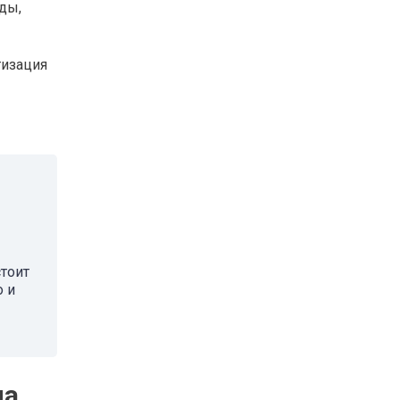
ды,
тизация
тоит
о и
на