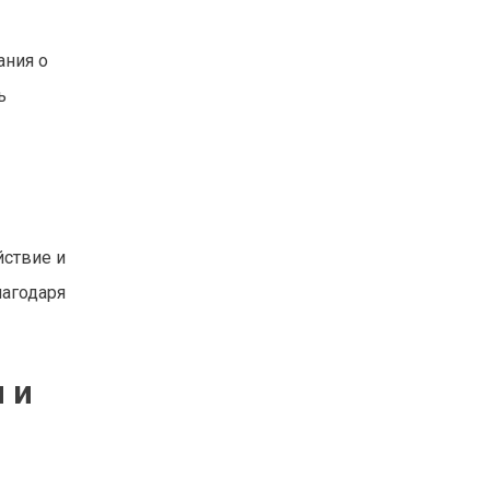
ания о
ь
йствие и
лагодаря
 и