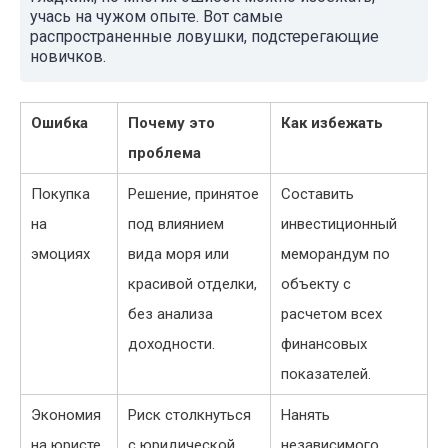
учась на чужом опыте. Вот самые
распространенные ловушки, подстерегающие
новичков.
Ошибка
Почему это
Как избежать
проблема
Покупка
Решение, принятое
Составить
на
под влиянием
инвестиционный
эмоциях
вида моря или
меморандум по
красивой отделки,
объекту с
без анализа
расчетом всех
доходности.
финансовых
показателей.
Экономия
Риск столкнуться
Нанять
на юристе
с юридической
независимого