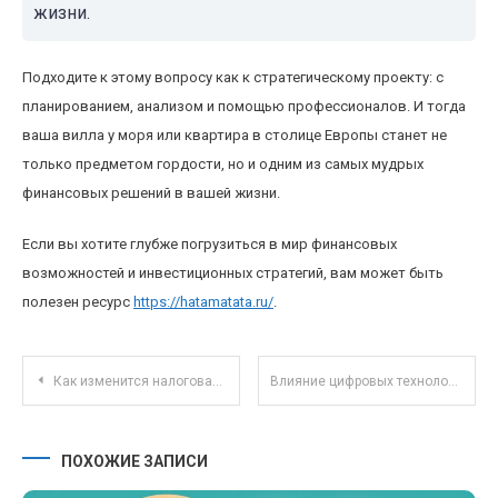
жизни.
Подходите к этому вопросу как к стратегическому проекту: с
планированием, анализом и помощью профессионалов. И тогда
ваша вилла у моря или квартира в столице Европы станет не
только предметом гордости, но и одним из самых мудрых
финансовых решений в вашей жизни.
Если вы хотите глубже погрузиться в мир финансовых
возможностей и инвестиционных стратегий, вам может быть
полезен ресурс
https://hatamatata.ru/
.
Навигация по записям
Как изменится налоговая отчетность для фрилансеров в 2025 году: новые требования и возможности
Влияние цифровых технологий на налоговое законодательство: новые вызовы и решения
ПОХОЖИЕ ЗАПИСИ