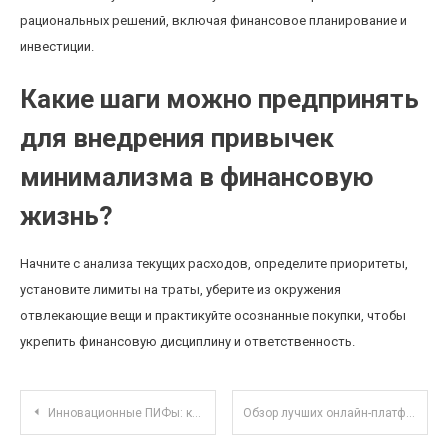
рациональных решений, включая финансовое планирование и
инвестиции.
Какие шаги можно предпринять
для внедрения привычек
минимализма в финансовую
жизнь?
Начните с анализа текущих расходов, определите приоритеты,
установите лимиты на траты, уберите из окружения
отвлекающие вещи и практикуйте осознанные покупки, чтобы
укрепить финансовую дисциплину и ответственность.
Навигация по записям
Инновационные ПИФы: как экологические и соцответственные фонды влияют на инвестиционный рынок
Обзор лучших онлайн-платформ для совместной работы с кодом в реальном времени