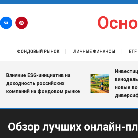
Перейти к содержимому
Осно
ФОНДОВЫЙ РЫНОК
ЛИЧНЫЕ ФИНАНСЫ
ETF
Инвестиции в 
ияние ESG-инициатив на
винодельчески
ходность российских
новые возмож
мпаний на фондовом рынке
диверсификац
Обзор лучших онлайн-пл