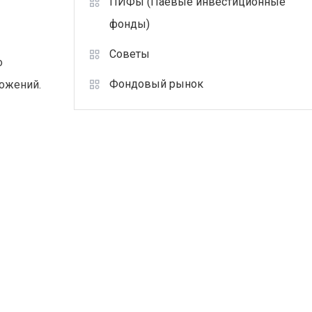
ПИФы (Паевые инвестиционные
фонды)
Советы
о
Фондовый рынок
ложений.