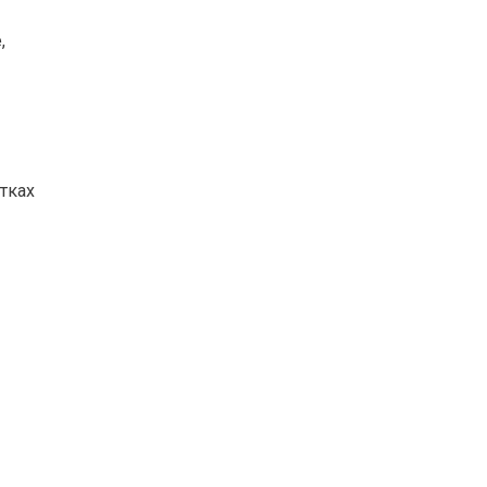
,
тках