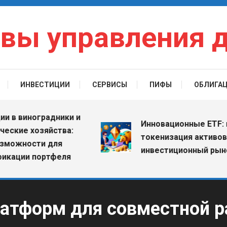
вы управления 
ИНВЕСТИЦИИ
СЕРВИСЫ
ПИФЫ
ОБЛИГА
виноградники и
Инновационные ETF: как
е хозяйства:
токенизация активов мен
ности для
инвестиционный рынок
ии портфеля
атформ для совместной р