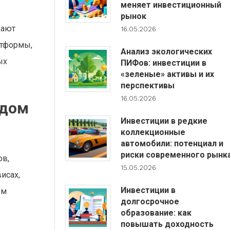
меняет инвестиционный
рынок
щают
16.05.2026
атформы,
Анализ экологических
ых
ПИФов: инвестиции в
«зеленые» активы и их
перспективы
16.05.2026
одом
Инвестиции в редкие
коллекционные
автомобили: потенциал и
риски современного рынк
ов,
15.05.2026
исах,
Инвестиции в
ом
долгосрочное
образование: как
повышать доходность