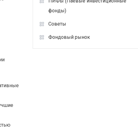
ПИФы (Паевые инвестиционные
фонды)
Советы
Фондовый рынок
ии
вативные
лучшие
остью