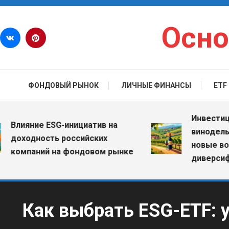
Перейти к содержимому
Осно
ФОНДОВЫЙ РЫНОК
ЛИЧНЫЕ ФИНАНСЫ
ETF
Инвестиции в 
ияние ESG-инициатив на
винодельчески
ходность российских
новые возмож
мпаний на фондовом рынке
диверсификац
Как выбрать ESG-ETF: 