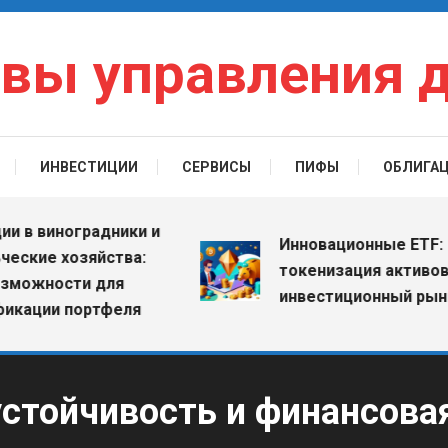
вы управления 
ИНВЕСТИЦИИ
СЕРВИСЫ
ПИФЫ
ОБЛИГА
виноградники и
Инновационные ETF: как
е хозяйства:
токенизация активов мен
ности для
инвестиционный рынок
ии портфеля
устойчивость и финансова