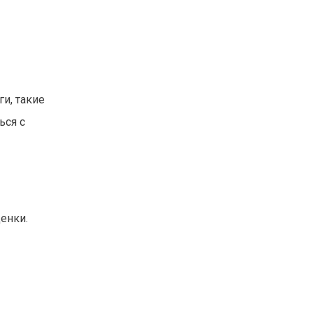
и, такие
ься с
енки.