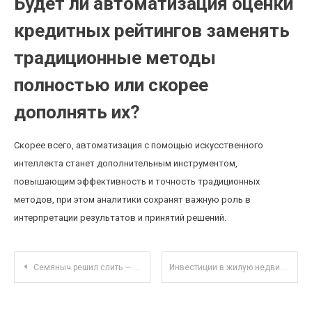
Будет ли автоматизация оценки
кредитных рейтингов заменять
традиционные методы
полностью или скорее
дополнять их?
Скорее всего, автоматизация с помощью искусственного
интеллекта станет дополнительным инструментом,
повышающим эффективность и точность традиционных
методов, при этом аналитики сохранят важную роль в
интерпретации результатов и принятий решений.
Навигация по записям
Семяныч решил слить — и вы будете этому рады!
Инвестиции в жилую недвижимость: как изменение городских зон влияет на доходность