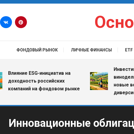
Перейти к содержимому
Осно
ФОНДОВЫЙ РЫНОК
ЛИЧНЫЕ ФИНАНСЫ
ETF
Инвестиции в
лияние ESG-инициатив на
винодельческ
оходность российских
новые возмо
омпаний на фондовом рынке
диверсифика
Инновационные облигаци