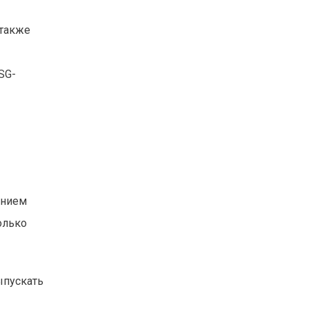
 также
SG-
ением
олько
ыпускать