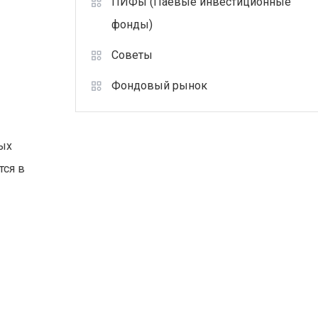
ПИФы (Паевые инвестиционные
фонды)
Советы
Фондовый рынок
вых
тся в