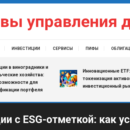
вы управления 
ИНВЕСТИЦИИ
СЕРВИСЫ
ПИФЫ
ОБЛИГА
 виноградники и
Инновационные ETF: как
ие хозяйства:
токенизация активов ме
жности для
инвестиционный рынок
ции портфеля
и с ESG-отметкой: как у