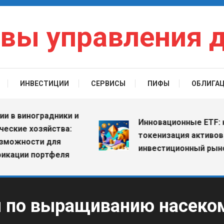
вы управления 
ИНВЕСТИЦИИ
СЕРВИСЫ
ПИФЫ
ОБЛИГА
виноградники и
Инновационные ETF: как
е хозяйства:
токенизация активов меня
ности для
инвестиционный рынок
ии портфеля
 по выращиванию насеком