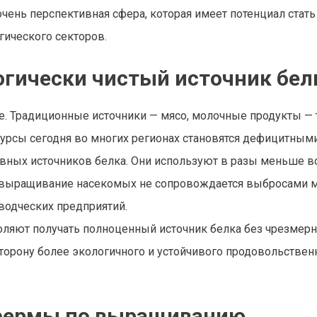
очень перспективная сфера, которая имеет потенциал стат
гического секторов.
огически чистый источник бел
ке. Традиционные источники — мясо, молочные продукты —
сурсы сегодня во многих регионах становятся дефицитными
вных источников белка. Они используют в разы меньше в
о, выращивание насекомых не сопровождается выбросами м
водческих предприятий.
ляют получать полноценный источник белка без чрезмер
торону более экологичного и устойчивого продовольствен
 фермы по выращиванию