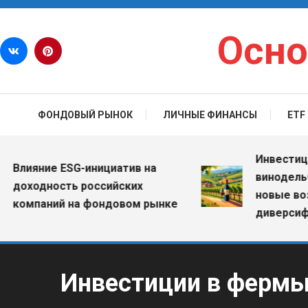
Перейти к содержимому
Осно
ФОНДОВЫЙ РЫНОК
ЛИЧНЫЕ ФИНАНСЫ
ETF
Инвестиции в 
ияние ESG-инициатив на
винодельчески
ходность российских
новые возмож
мпаний на фондовом рынке
диверсификац
Инвестиции в фермы