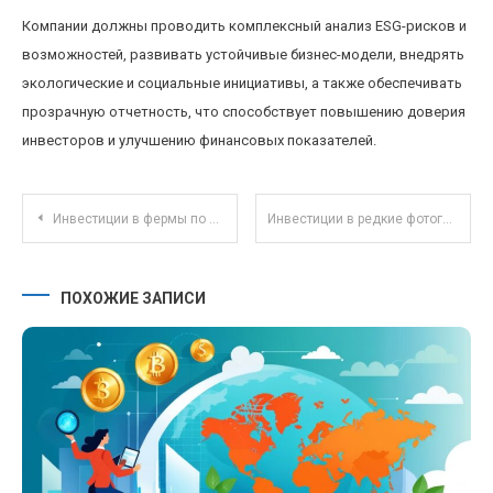
Компании должны проводить комплексный анализ ESG-рисков и
возможностей, развивать устойчивые бизнес-модели, внедрять
экологические и социальные инициативы, а также обеспечивать
прозрачную отчетность, что способствует повышению доверия
инвесторов и улучшению финансовых показателей.
Навигация по записям
Инвестиции в фермы по выращиванию насекомых как экологическая альтернатива традиционным активам
Инвестиции в редкие фотографии: новая возможность диверсификации портфеля коллекционеров
ПОХОЖИЕ ЗАПИСИ