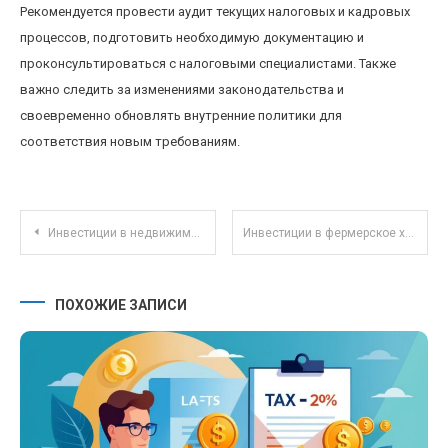
Рекомендуется провести аудит текущих налоговых и кадровых
процессов, подготовить необходимую документацию и
проконсультироваться с налоговыми специалистами. Также
важно следить за изменениями законодательства и
своевременно обновлять внутренние политики для
соответствия новым требованиям.
Навигация по записям
Инвестиции в недвижимость: как аренда долгосрочно обеспечивает стабильный доход для начинающих
Инвестиции в фермерское хозяйство: устойчивые тренды и реальные возможности дохода
ПОХОЖИЕ ЗАПИСИ