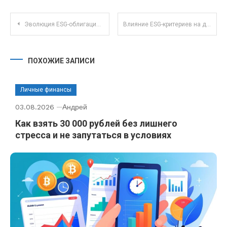
Навигация по записям
Эволюция ESG-облигаций: как экологические стандарты влияют на долговые инструменты в 2025 году
Влияние ESG-критериев на доходность ПИФов: как устойчивые инвестиции меняют рынок
ПОХОЖИЕ ЗАПИСИ
Личные финансы
03.08.2026
Андрей
Как взять 30 000 рублей без лишнего
стресса и не запутаться в условиях