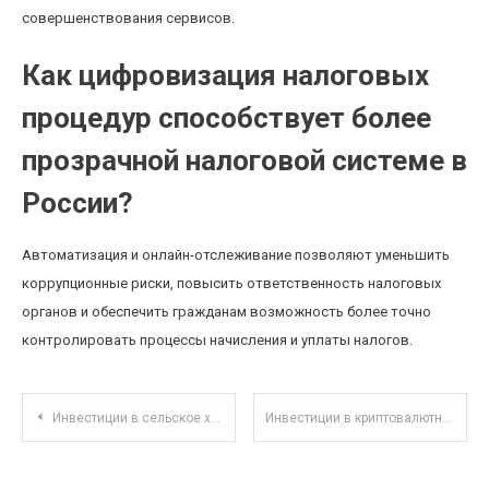
совершенствования сервисов.
Как цифровизация налоговых
процедур способствует более
прозрачной налоговой системе в
России?
Автоматизация и онлайн-отслеживание позволяют уменьшить
коррупционные риски, повысить ответственность налоговых
органов и обеспечить гражданам возможность более точно
контролировать процессы начисления и уплаты налогов.
Навигация по записям
Инвестиции в сельское хозяйство: устойчивое развитие и долгосрочная прибыль фермерских предприятий
Инвестиции в криптовалютные NFT-фермы: новая стратегия диверсификации портфеля