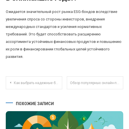
Ожидается значительный рост рынка ESG-бондов вследствие
увеличения спроса со стороны инвесторов, внедрения
международных стандартов и усиления нормативных
требований. Это будет способствовать расширению
ассортимента устойчивых финансовых продуктов и повышению
их роли в финансировании глобальных целей устойчивого
развития.
Навигация по записям
Как выбрать надежные биржевые фонды для начинающих инвесторов?
Обзор популярных онлайн-платформ для совместной работы над кодом в 2025 году
ПОХОЖИЕ ЗАПИСИ