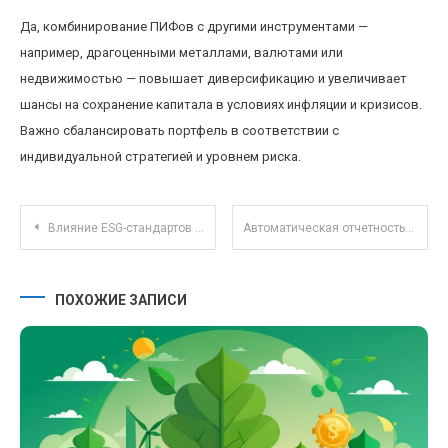
Да, комбинирование ПИФов с другими инструментами —
например, драгоценными металлами, валютами или
недвижимостью — повышает диверсификацию и увеличивает
шансы на сохранение капитала в условиях инфляции и кризисов.
Важно сбалансировать портфель в соответствии с
индивидуальной стратегией и уровнем риска.
Навигация по записям
Влияние ESG-стандартов на формирование портфелей ПИФов в 2025 году
Автоматическая отчетность по налогам для малого бизнеса: плюсы и минусы нового законодательства
ПОХОЖИЕ ЗАПИСИ