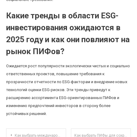
Какие тренды в области ESG-
инвестирования ожидаются в
2025 году и как они повлияют на
рынок ПИФов?
Ожидается рост популярности экологически чистых и социально
ответственных проектов, повышение требования к
прозрачности отчетности по ESG-факторам и внедрение новых
технологий оценки ESG-рисков. Эти тренды приведут к
расширению ассортимента ESG-ориентированных ПИФов и
изменению предпочтений инвесторов в сторону более
устойчивых решений.
Навигация по записям
Как выбрать международные ETF для диверсификации начинающего инвестора
Как выбрать ПИФы для сохранения капиталов при инфляции в условиях нестабильной экономики