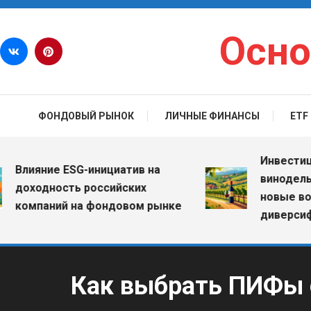
Перейти к содержимому
Осно
ФОНДОВЫЙ РЫНОК
ЛИЧНЫЕ ФИНАНСЫ
ETF
Инвестиции в 
ияние ESG-инициатив на
винодельчески
ходность российских
новые возмож
мпаний на фондовом рынке
диверсификац
Как выбрать ПИФы 