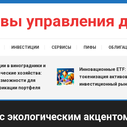
вы управления 
ИНВЕСТИЦИИ
СЕРВИСЫ
ПИФЫ
ОБЛИГА
виноградники и
Инновационные ETF: как
е хозяйства:
токенизация активов мен
ности для
инвестиционный рынок
ии портфеля
с экологическим акценто