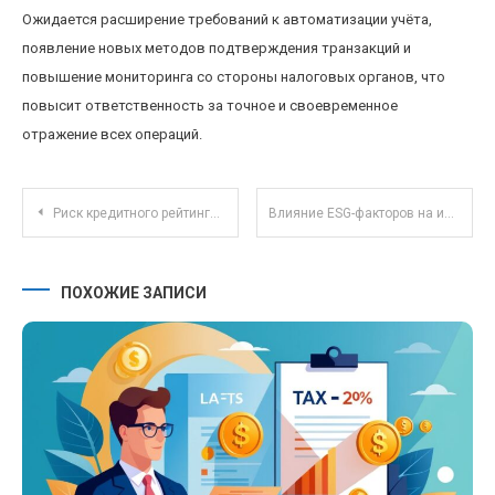
Ожидается расширение требований к автоматизации учёта,
появление новых методов подтверждения транзакций и
повышение мониторинга со стороны налоговых органов, что
повысит ответственность за точное и своевременное
отражение всех операций.
Навигация по записям
Риск кредитного рейтинга: как изменение рейтинга влияет на стоимость облигаций в портфеле
Влияние ESG-факторов на инвестиционные стратегии на российском фондовом рынке
ПОХОЖИЕ ЗАПИСИ