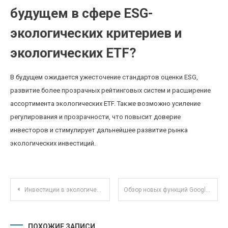
будущем в сфере ESG-
экологических критериев и
экологических ETF?
В будущем ожидается ужесточение стандартов оценки ESG,
развитие более прозрачных рейтинговых систем и расширение
ассортимента экологических ETF. Также возможно усиление
регулирования и прозрачности, что повысит доверие
инвесторов и стимулирует дальнейшее развитие рынка
экологических инвестиций.
Навигация по записям
Инвестиции в экологические проекты: как начать и что важно учитывать новичкам
Обзор новых функций Google Colab для совместной работы и автоматизации анализа данных
ПОХОЖИЕ ЗАПИСИ