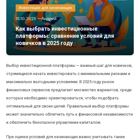
Инвестиции для начинающих
15.10.2025
Андрей
Как выбрать инвестиционные
платформы: сравнение условий для
новичков в 2025 году
Выбор инвестиционной платформы — важный шаг для новичков,
стремящихся начать инвестировать с минимальными рисками и
максимально выгодными условиями. В 2025 году рынок
финансовых сервисов предлагает множество вариантов, среди
которых необходимо ориентироваться, чтобы подобрать
оптимальный для своих целей. Правильный выбор платформы
может значительно облегчить путь к финансовой независимости
и обеспечить безопасное управление капиталом.
При оценке условий для начинающих важно учитывать такие