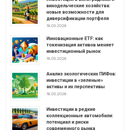
винодельческие хозяйства:
новые возможности для
диверсификации портфеля
16.05.2026
Инновационные ETF: как
токенизация активов меняет
инвестиционный рынок
16.05.2026
Анализ экологических ПИФов:
инвестиции в «зеленые»
активы и их перспективы
16.05.2026
Инвестиции в редкие
коллекционные автомобили:
потенциал и риски
современного рынка