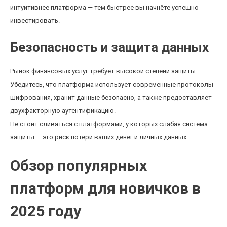
интуитивнее платформа — тем быстрее вы начнёте успешно
инвестировать.
Безопасность и защита данных
Рынок финансовых услуг требует высокой степени защиты.
Убедитесь, что платформа использует современные протоколы
шифрования, хранит данные безопасно, а также предоставляет
двухфакторную аутентификацию.
Не стоит сливаться с платформами, у которых слабая система
защиты — это риск потери ваших денег и личных данных.
Обзор популярных
платформ для новичков в
2025 году