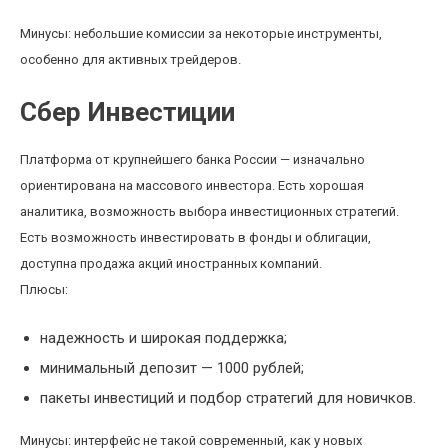
Минусы: небольшие комиссии за некоторые инструменты,
особенно для активных трейдеров.
Сбер Инвестиции
Платформа от крупнейшего банка России — изначально
ориентирована на массового инвестора. Есть хорошая
аналитика, возможность выбора инвестиционных стратегий.
Есть возможность инвестировать в фонды и облигации,
доступна продажа акций иностранных компаний.
Плюсы:
надежность и широкая поддержка;
минимальный депозит — 1000 рублей;
пакеты инвестиций и подбор стратегий для новичков.
Минусы: интерфейс не такой современный, как у новых