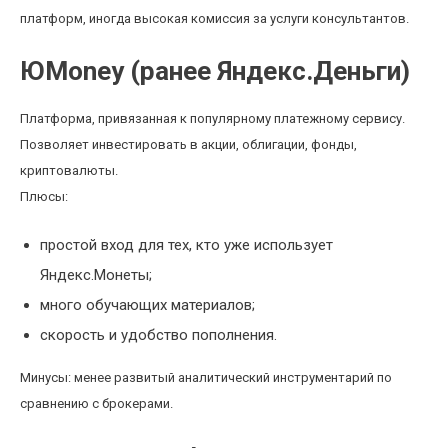
платформ, иногда высокая комиссия за услуги консультантов.
ЮMoney (ранее Яндекс.Деньги)
Платформа, привязанная к популярному платежному сервису.
Позволяет инвестировать в акции, облигации, фонды,
криптовалюты.
Плюсы:
простой вход для тех, кто уже использует
Яндекс.Монеты;
много обучающих материалов;
скорость и удобство пополнения.
Минусы: менее развитый аналитический инструментарий по
сравнению с брокерами.