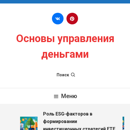
Перейти к содержимому
Основы управления
деньгами
Поиск
Меню
Роль ESG-факторов в
з
формировании
инвестиционных стратегий ETF