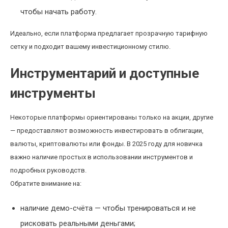
чтобы начать работу.
Идеально, если платформа предлагает прозрачную тарифную
сетку и подходит вашему инвестиционному стилю.
Инструментарий и доступные
инструменты
Некоторые платформы ориентированы только на акции, другие
— предоставляют возможность инвестировать в облигации,
валюты, криптовалюты или фонды. В 2025 году для новичка
важно наличие простых в использовании инструментов и
подробных руководств.
Обратите внимание на:
наличие демо-счёта — чтобы тренироваться и не
рисковать реальными деньгами;