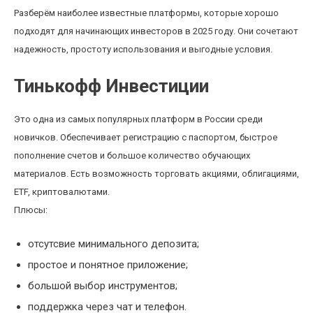
Разберём наиболее известные платформы, которые хорошо
подходят для начинающих инвесторов в 2025 году. Они сочетают
надежность, простоту использования и выгодные условия.
Тинькофф Инвестиции
Это одна из самых популярных платформ в России среди
новичков. Обеспечивает регистрацию с паспортом, быстрое
пополнение счетов и большое количество обучающих
материалов. Есть возможность торговать акциями, облигациями,
ETF, криптовалютами.
Плюсы:
отсутсвие минимального депозита;
простое и понятное приложение;
большой выбор инструментов;
поддержка через чат и телефон.