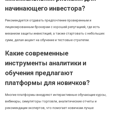
начинающего инвестора?
Рекомендуется отдавать предпочтение проверенным и
лицензированным брокерам с хорошей репутацией, где есть
механизм защиты инвестиций, а также стартовать с небольших
сумм, делая акцент на обучение и тестовые стратегии.
Какие современные
инструменты аналитики и
обучения предлагают
платформы для новичков?
Многие платформы внедряют интерактивные обучающие курсы,
вебинары, симуляторы торговли, аналитические отчеты и
рекомендации экспертов, что помогает новичкам лучше