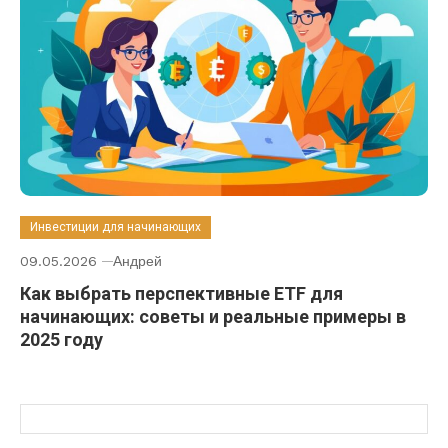
Инвестиции для начинающих
09.05.2026
Андрей
Как выбрать перспективные ETF для
начинающих: советы и реальные примеры в
2025 году