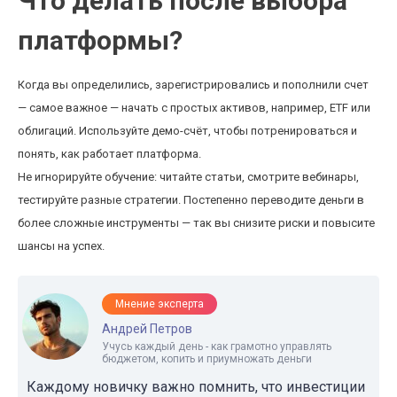
Что делать после выбора
платформы?
Когда вы определились, зарегистрировались и пополнили счет
— самое важное — начать с простых активов, например, ETF или
облигаций. Используйте демо-счёт, чтобы потренироваться и
понять, как работает платформа.
Не игнорируйте обучение: читайте статьи, смотрите вебинары,
тестируйте разные стратегии. Постепенно переводите деньги в
более сложные инструменты — так вы снизите риски и повысите
шансы на успех.
Мнение эксперта
Андрей Петров
Учусь каждый день - как грамотно управлять
бюджетом, копить и приумножать деньги
Каждому новичку важно помнить, что инвестиции