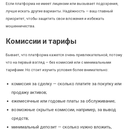
Если платформа не имеет лицензии или вызывает подозрения,
лучше искать другие варианты. Надёжность — ваш главный
приоритет, чтобы защитить свои вложения и избежать
мошенничества.
Комиссии и тарифы
Бывает, что платформа кажется очень привлекательной, потому
что на первый взгляд — без комиссий или с минимальными
тарифами. Но стоит изучить условия более внимательно:
комиссия за сделку — сколько платите за покупку или
продажу активов;
ежемесячные или годовые платы за обслуживание;
возможные скрытые комиссии, например, за вывод
средств;
минимальный депозит — сколько нужно вложить,