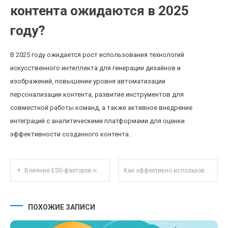
контента ожидаются в 2025
году?
В 2025 году ожидается рост использования технологий
искусственного интеллекта для генерации дизайнов и
изображений, повышение уровня автоматизации
персонализации контента, развитие инструментов для
совместной работы команд, а также активное внедрение
интеграций с аналитическими платформами для оценки
эффективности созданного контента.
Навигация по записям
Влияние ESG-факторов на оценку облигаций с учетом устойчивого финансирования
Как эффективно использовать банковские кэши-боты для автоматизации личных финансовых задач
ПОХОЖИЕ ЗАПИСИ