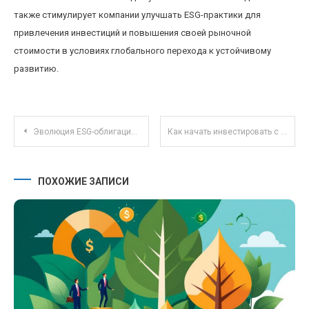
также стимулирует компании улучшать ESG-практики для
привлечения инвестиций и повышения своей рыночной
стоимости в условиях глобального перехода к устойчивому
развитию.
Навигация по записям
Эволюция ESG-облигаций: как экологические критерии меняют рынок долговых инструментов
Как начать инвестировать с минимальным капиталом: советы для новичков и лучших инструментов
ПОХОЖИЕ ЗАПИСИ