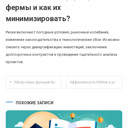
фермы и как их
минимизировать?
Риски включают погодные условия, рыночные колебания,
изменение законодательства и технологические сбои. Их можно
снизить через диверсификацию инвестиций, заключение
долгосрочных контрактов и проведение тщательного анализа
проектов.
Навигация по записям
Обзор новых функций Notion для командной совместной работы и управления проектами
Эффективность ПИФов в условиях высокой инфляции: стратегические подходы и перспективы
ПОХОЖИЕ ЗАПИСИ