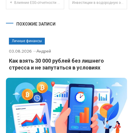
Навигация по записям
Влияние ESG-отчетности на инвестиционные стратегии и стоимость акций компаний
Инвестиции в водородную энергетку: перспективы и риски в альтернативных активах
ПОХОЖИЕ ЗАПИСИ
Личные финансы
03.08.2026
Андрей
Как взять 30 000 рублей без лишнего
стресса и не запутаться в условиях