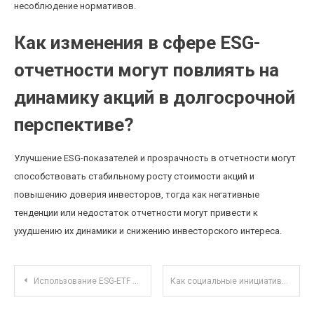
несоблюдение нормативов.
Как изменения в сфере ESG-
отчетности могут повлиять на
динамику акций в долгосрочной
перспективе?
Улучшение ESG-показателей и прозрачность в отчетности могут
способствовать стабильному росту стоимости акций и
повышению доверия инвесторов, тогда как негативные
тенденции или недостаток отчетности могут привести к
ухудшению их динамики и снижению инвесторского интереса.
Навигация по записям
Использование ESG-ETF для устойчивого инвестирования в условиях глобальных климатических изменений
Как социальные инициативы и социальное предпринимательство влияют на инвестиционные решения