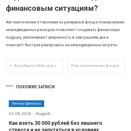
финансовым ситуациям?
Автоматические отчисления на резервный фонд и планирование
непредвиденных расходов позволяют создавать финансовую
подушку, увеличивают уверенность в завтрашнем дне и
помогают быстрее реагировать на непредвиденные затраты.
Навигация по записям
Як выбирать ПИФы для экологически устойчивого инвестирования?
Роль экологических фондов в формировании устойчивых инвестиционных портфелей ПИФов
ПОХОЖИЕ ЗАПИСИ
Личные финансы
03.08.2026
Андрей
Как взять 30 000 рублей без лишнего
стресса и не запутаться в условиях