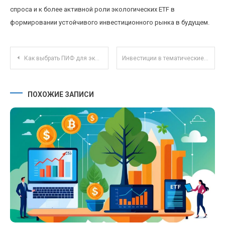
спроса и к более активной роли экологических ETF в
формировании устойчивого инвестиционного рынка в будущем.
Навигация по записям
Как выбрать ПИФ для экологичных инвестиций: реальные фонды с устойчивой стратегией
Инвестиции в тематические криптовалютные NFT-проекты: новые возможности для альтернативных вложений
ПОХОЖИЕ ЗАПИСИ