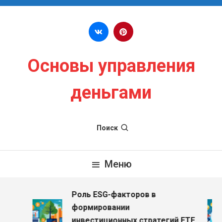
Перейти к содержимому
Основы управления
деньгами
Поиск
Меню
Роль ESG-факторов в
з
формировании
инвестиционных стратегий ETF