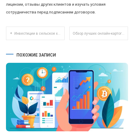
лицензии, отзывы других клиентов и изучать условия
сотрудничества перед подписанием договоров.
Навигация по записям
Инвестиции в сельское хозяйство: современные технологии и реальный опыт фермеров
Обзор лучших онлайн-картографических сервисов для создания персонализированных карт
ПОХОЖИЕ ЗАПИСИ