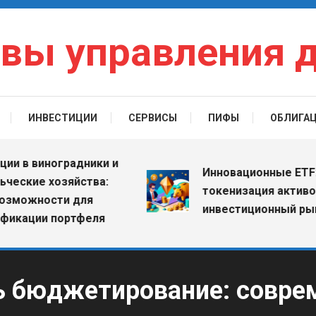
вы управления 
ИНВЕСТИЦИИ
СЕРВИСЫ
ПИФЫ
ОБЛИГА
в виноградники и
Инновационные ETF: как
кие хозяйства:
токенизация активов м
ожности для
инвестиционный рынок
ации портфеля
ь бюджетирование: совре