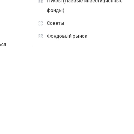
ПИФы (Паевые инвестиционные
а
фонды)
Советы
Фондовый рынок
ься