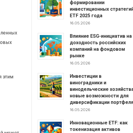
формировании
инвестиционных стратеги
ETF 2025 года
16.05.2026
вленных
Влияние ESG-инициатив на
совых
доходность российских
компаний на фондовом
рынке
16.05.2026
Инвестиции в
я этим
виноградники и
винодельческие хозяйства
новые возможности для
диверсификации портфел
16.05.2026
Инновационные ETF: как
токенизация активов
ой может