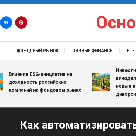
Перейти к содержимому
Осно
ФОНДОВЫЙ РЫНОК
ЛИЧНЫЕ ФИНАНСЫ
ETF
Инвестиции 
Влияние ESG-инициатив на
винодельчес
доходность российских
новые возм
компаний на фондовом рынке
диверсифик
Как автоматизироват