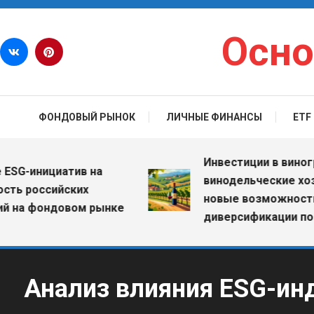
Перейти к содержимому
Осно
ФОНДОВЫЙ РЫНОК
ЛИЧНЫЕ ФИНАНСЫ
ETF
Инвестиции в виноградни
инициатив на
винодельческие хозяйст
российских
новые возможности для
 фондовом рынке
диверсификации портфе
Анализ влияния ESG-ин