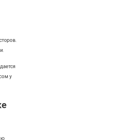
сторов.
и.
дается
сом у
ке
ую