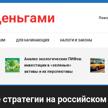
деньгами
Поис
ЦИИ
ДЛЯ НАЧИНАЮЩИХ
НАЛОГИ И ЗАКОНЫ
Инве
Анализ экологических ПИФов:
колл
инвестиции в «зеленые»
поте
активы и их перспективы
совр
 стратегии на российском