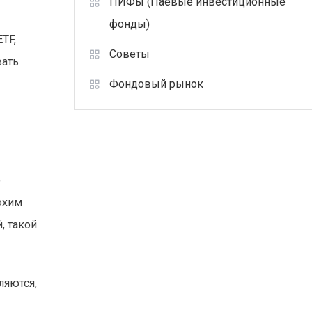
ПИФы (Паевые инвестиционные
фонды)
TF,
Советы
вать
Фондовый рынок
о
охим
, такой
ляются,
.