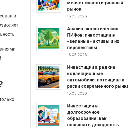
меняет инвестиционный
рынок
сован в
16.05.2026
озволяет
Анализ экологических
ьность.
ПИФов: инвестиции в
«зеленые» активы и их
перспективы
нениями
16.05.2026
й
Инвестиции в редкие
коллекционные
автомобили: потенциал и
?
риски современного рынк
15.05.2026
 только
Инвестиции в
долгосрочное
образование: как
повышать доходность