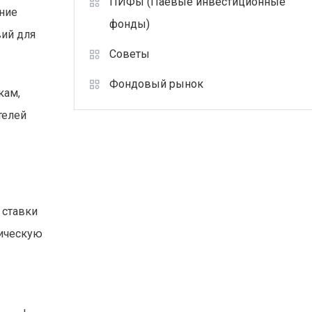
ПИФы (Паевые инвестиционные
ние
фонды)
вий для
Советы
Фондовый рынок
кам,
телей
 ставки
гическую