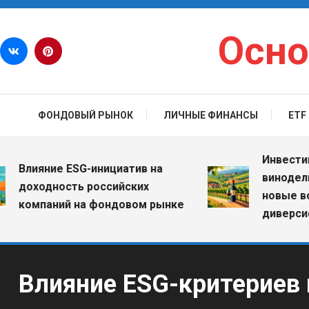
Перейти к содержимому
Осно
ФОНДОВЫЙ РЫНОК
ЛИЧНЫЕ ФИНАНСЫ
ETF
Инвестиции в
лияние ESG-инициатив на
винодельческ
оходность российских
новые возмо
омпаний на фондовом рынке
диверсификац
Влияние ESG-критериев 