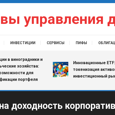
вы управления 
ИНВЕСТИЦИИ
СЕРВИСЫ
ПИФЫ
ОБЛИГА
 виноградники и
Инновационные ETF: как
ие хозяйства:
токенизация активов мен
жности для
инвестиционный рынок
ии портфеля
на доходность корпоратив