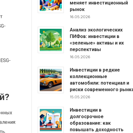
меняет инвестиционный
рынок
т
16.05.2026
SG-
Анализ экологических
ПИФов: инвестиции в
«зеленые» активы и их
перспективы
16.05.2026
 ESG-
Инвестиции в редкие
коллекционные
автомобили: потенциал и
риски современного рынк
й?
15.05.2026
Инвестиции в
ионных
долгосрочное
вления:
образование: как
повышать доходность
ть,