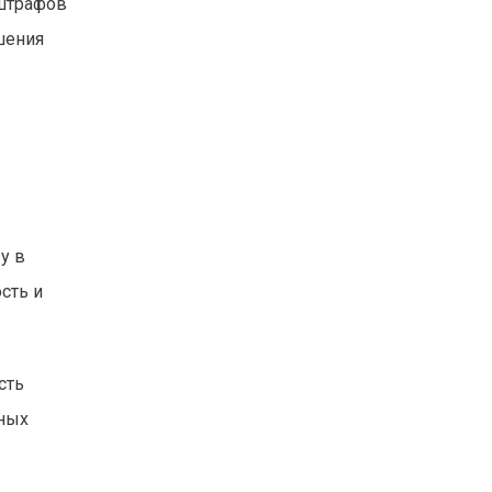
 штрафов
шения
у в
сть и
сть
бных