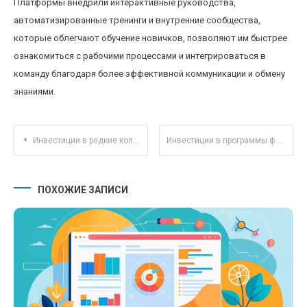
Платформы внедрили интерактивные руководства,
автоматизированные тренинги и внутренние сообщества,
которые облегчают обучение новичков, позволяют им быстрее
ознакомиться с рабочими процессами и интегрироваться в
команду благодаря более эффективной коммуникации и обмену
знаниями.
Навигация по записям
Инвестиции в редкие коллекционные автомобили: перспективы, риски и перспективный рынок
Инвестиции в программы финансовой грамотности для студентов как способ долгосрочного капиталовложения
ПОХОЖИЕ ЗАПИСИ