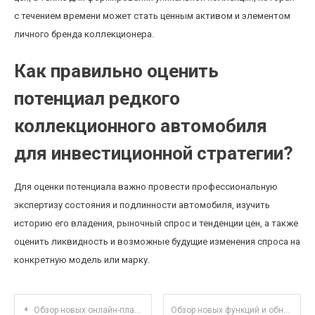
с течением времени может стать ценным активом и элементом
личного бренда коллекционера.
Как правильно оценить
потенциал редкого
коллекционного автомобиля
для инвестиционной стратегии?
Для оценки потенциала важно провести профессиональную
экспертизу состояния и подлинности автомобиля, изучить
историю его владения, рыночный спрос и тенденции цен, а также
оценить ликвидность и возможные будущие изменения спроса на
конкретную модель или марку.
Навигация по записям
Обзор новых онлайн-платформ для совместной работы и управления проектами 2025 года
Обзор новых функций и обновлений популярных платформ для совместной работы в 2025 году